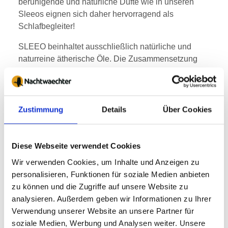
beruhigende und natürliche Düfte wie in unseren
Sleeos eignen sich daher hervorragend als
Schlafbegleiter!
SLEEO beinhaltet ausschließlich natürliche und
naturreine ätherische Öle. Die Zusammensetzung
von SLEEO basiert auf einer 40jährigen Erfahrung
im Entwickeln und Produzieren von Naturkosmetik
auf Basis natürlicher Pflanzenkraft und naturreiner
ätherischer Öle.
Zustimmung
Details
Über Cookies
Für die Anwendung von SLEEO für die Schlafroutine
wurde die Zusammenstellung der Inhaltsstoffe durch
den schlafmedizinischen Fachbereich unterstützt.
Diese Webseite verwendet Cookies
Wir verwenden Cookies, um Inhalte und Anzeigen zu
Tipps für eine gute Schlafroutine
personalisieren, Funktionen für soziale Medien anbieten
Du möchtest entspannter einschlafen, möglichst fest
zu können und die Zugriffe auf unsere Website zu
durchschlafen und erholt aufwachen? SLEEO hilft dir
analysieren. Außerdem geben wir Informationen zu Ihrer
bei deiner Schlafroutine, denn beruhigende und
Verwendung unserer Website an unsere Partner für
natürliche Düfte eignen sich hervorragend als fester
soziale Medien, Werbung und Analysen weiter. Unsere
Bestandteil deiner Schlafroutine.