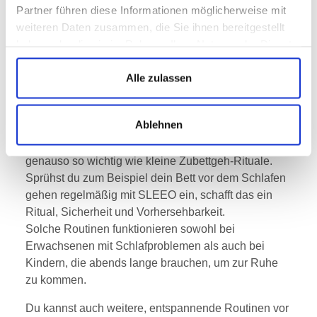
Partner führen diese Informationen möglicherweise mit
Die Schlafroutine ist wichtig und hilft Dir, den
weiteren Daten zusammen, die Sie ihnen bereitgestellt
erholsamen Schlaf zu lernen.
haben oder die sie im Rahmen Ihrer Nutzung der Dienste
Eine gute Schlafroutine beginnt bereits am Tag und
gesammelt haben.
endet mit einem Einschlafritual.
Alle zulassen
Unser Gehirn setzt auf Strukturen, daher macht es
Sinn, einer einfachen Routine vor allem am Abend
Ablehnen
zu folgen.
Regelmäßige Essens- und Schlafenszeiten sind
genauso so wichtig wie kleine Zubettgeh-Rituale.
Sprühst du zum Beispiel dein Bett vor dem Schlafen
gehen regelmäßig mit SLEEO ein, schafft das ein
Ritual, Sicherheit und Vorhersehbarkeit.
Solche Routinen funktionieren sowohl bei
Erwachsenen mit Schlafproblemen als auch bei
Kindern, die abends lange brauchen, um zur Ruhe
zu kommen.
Du kannst auch weitere, entspannende Routinen vor