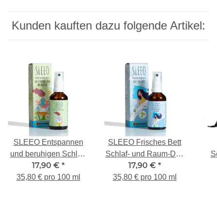
Kunden kauften dazu folgende Artikel:
SLEEO Entspannen
SLEEO Frisches Bett
und beruhigen Schlaf-
Schlaf- und Raum-Duft
S
17,90 €
*
17,90 €
*
und Raum-Duft 50ml
50ml
35,80 € pro 100 ml
35,80 € pro 100 ml