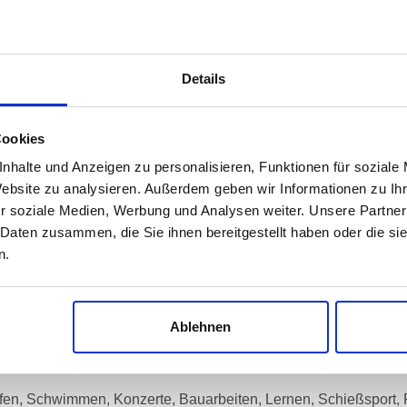
lten Sie neben den 140 Gehörschutzstöpsel (7-12mm) zusätz
rtieren können.
Details
RUHE UND WENIGER STRESS
Cookies
htwaechter und schützen Sie Ihre Ohren vor großem Lärm. Mit 
nhalte und Anzeigen zu personalisieren, Funktionen für soziale
duzieren Ihr Stresslevel. Dank besonders weichem Material pa
Website zu analysieren. Außerdem geben wir Informationen zu I
r soziale Medien, Werbung und Analysen weiter. Unsere Partner
 Daten zusammen, die Sie ihnen bereitgestellt haben oder die s
rücken und anschließend in den Gehörgang einsetzen. Ca. 30 
n.
s ganz einfach und hygienisch mit der mitgelieferten Aluminiu
Ablehnen
reit, wenn Sie sie brauchen.
fen, Schwimmen, Konzerte, Bauarbeiten, Lernen, Schießsport, 