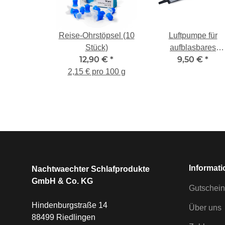
Reise-Ohrstöpsel (10
Luftpumpe für
Stück)
aufblasbares
12,90 €
*
9,50 €
*
Rückenkissen
2,15 € pro 100 g
Informat
Nachtwaechter Schlafprodukte
GmbH & Co. KG
Gutschein
Hindenburgstraße 14
Über uns
88499 Riedlingen