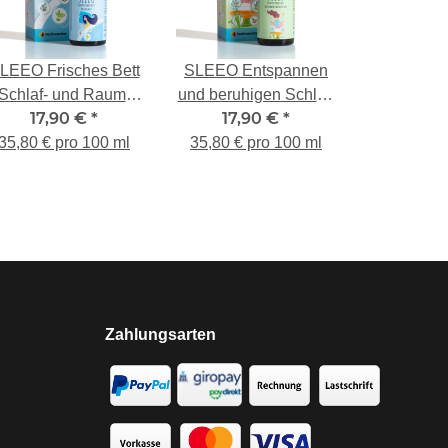
LEEO Frisches Bett
SLEEO Entspannen
Schlaf- und Raum-
und beruhigen Schlaf-
17,90 €
*
17,90 €
*
Duft 50ml
und Raum-Duft 50ml
35,80 € pro 100 ml
35,80 € pro 100 ml
Zahlungsarten