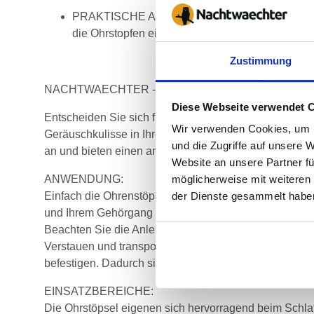
PRAKTISCHE AUFBEWAHRUNG: Mit dem Paket erha
die Ohrstopfen einfach und gut geschützt transpo
Zustimmung
NACHTWAECHTER - GEHÖRSCHUTZ FÜR MEHR 
Diese Webseite verwendet 
Entscheiden Sie sich für Einweg Ohrenstöpsel von Nac
Wir verwenden Cookies, um I
Geräuschkulisse in Ihrer Umgebung bis zu 38db und re
und die Zugriffe auf unsere 
an und bieten einen angenehmen Tragekomfort.
Website an unsere Partner fü
ANWENDUNG:
möglicherweise mit weiteren
Einfach die Ohrenstöpsel mit den Fingern zusammend
der Dienste gesammelt habe
und Ihrem Gehörgang angepasst haben.
Beachten Sie die Anleitung.
Verstauen und transportieren Sie Ihre Einmal Earplug
befestigen. Dadurch sind Ihre Ohrstöpsel immer griffbe
EINSATZBEREICHE:
Die Ohrstöpsel eigenen sich hervorragend beim Schla