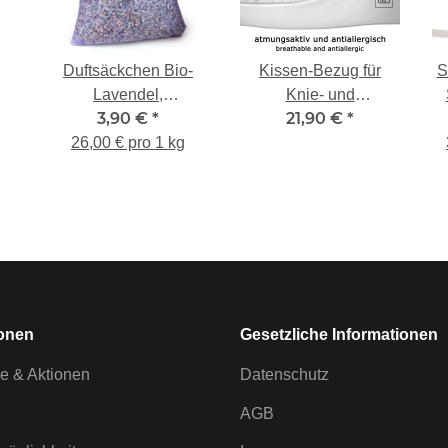
Duftsäckchen Bio-
Kissen-Bezug für
S
Lavendel,
Knie- und
3,90 €
*
21,90 €
*
handgepflückt,
Reisekissen PAUL,
26,00 € pro 1 kg
limitiert!
weiss
ionen
Gesetzliche Informationen
e & Aktionen
Datenschutz
AGB