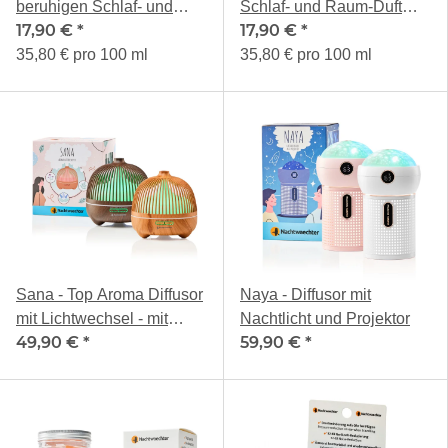
beruhigen Schlaf- und
Schlaf- und Raum-Duft
17,90 €
*
17,90 €
*
Raum-Duft 50ml
50ml
35,80 € pro 100 ml
35,80 € pro 100 ml
Sana - Top Aroma Diffusor
Naya - Diffusor mit
mit Lichtwechsel - mit
Nachtlicht und Projektor
49,90 €
*
59,90 €
*
Holzdekoren