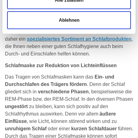
Feld empfehlen abends eine Schlafroutine aus der
Kombination von Düften, Licht und Tönen oder Klängen,
um sich abends ein angenehmes Ritual zu schaffen, dass
Ablehnen
auf eine gute Nacht, guten Schlaf und ein wohliges
Nachtgefühl vorbereiten.
Nachtwaechter
bietet Ihnen
daher ein
spezialisiertes Sortiment an Schlafprodukten
,
die Ihnen neben einer guten Schlafhygiene auch beim
Durch- und Einschlafen helfen können.
Schlafmaske zur Reduktion von Lichteinflüssen
Das Tragen von Schlafmasken kann das
Ein- und
Durchschlafen des Trägers fördern
. Denn der Schlaf
gliedert sich in
verschiedene Phasen
, beispielsweise die
REM-Phase bzw. der REM-Schlaf. In den diversen Phasen
ungestört
zu bleiben, kann sich positiv auf den
Schlafrhythmus auswirken. Denn vor allem
äußere
Einflüsse
, wie Licht, können störend wirken und zu
unruhigem Schlaf
oder einer
kurzen Schlafdauer
führen.
Durch das Tragen einer Schlafmaske können sofort