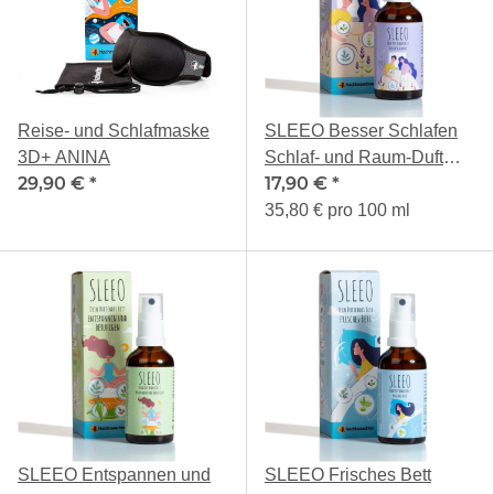
Reise- und Schlafmaske
SLEEO Besser Schlafen
3D+ ANINA
Schlaf- und Raum-Duft
29,90 €
*
17,90 €
*
50ml
35,80 € pro 100 ml
SLEEO Entspannen und
SLEEO Frisches Bett