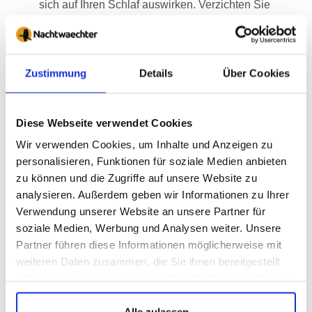
sich auf Ihren Schlaf auswirken. Verzichten Sie
jedoch darauf, 2 Stunden vor dem Schlafengehen
noch Sport zu betreiben.
Verzichten Sie auf Koffein, Nikotin und Alkohol in
den letzten Stunden bevor Sie zu Bett gehen. Diese
Zustimmung
Details
Über Cookies
"Wachmacher" können sich negativ auf Ihren Schlaf
auswirken.
Schaffen Sie eine angenehme Schlafumgebung:
Diese Webseite verwendet Cookies
Achten Sie darauf, dass Sie Ihr Schlafzimmer
Wir verwenden Cookies, um Inhalte und Anzeigen zu
ausreichend abdunkeln können und der Raum nur
personalisieren, Funktionen für soziale Medien anbieten
mit warmen Lichtquellen ausgestattet ist. Sorgen Sie
zu können und die Zugriffe auf unsere Website zu
durch dicke bzw. dünne Decken, regelmäßigem
analysieren. Außerdem geben wir Informationen zu Ihrer
Lüften etc. zusätzlich für eine für Sie angenehme
Verwendung unserer Website an unsere Partner für
Temperatur.
soziale Medien, Werbung und Analysen weiter. Unsere
Partner führen diese Informationen möglicherweise mit
Haben Sie eine für Sie passende Schlafhygiene
weiteren Daten zusammen, die Sie ihnen bereitgestellt
entwickelt, können Sie zusätzlich auf
weitere Hilfsmittel
haben oder die sie im Rahmen Ihrer Nutzung der Dienste
zurückgreifen, die Ihren Schlaf weiterhin positiv
gesammelt haben.
beeinflussen. Bekannte Schlafmediziner wie Dr. Michael
Alle zulassen