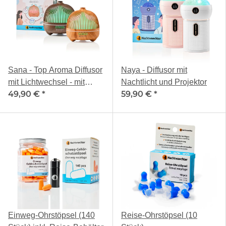
Sana - Top Aroma Diffusor
Naya - Diffusor mit
mit Lichtwechsel - mit
Nachtlicht und Projektor
49,90 €
*
59,90 €
*
Holzdekoren
Einweg-Ohrstöpsel (140
Reise-Ohrstöpsel (10