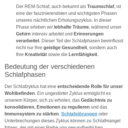
Der REM-Schlaf, auch bekannt als
Traumschlaf
, ist
eine der faszinierendsten und wichtigsten Phasen
unseres nächtlichen Erholungszyklus. In dieser
Phase erleben wir
lebhafte Träume
, während unser
Gehirn
intensiv arbeitet und
Erinnerungen
verarbeitet
. Dieser Teil der Schlafphasen beeinflusst
nicht nur Ihre
geistige Gesundheit
, sondern auch
Ihre
Kreativität
sowie die
Lernfähigkeit
.
Bedeutung der verschiedenen
Schlafphasen
Der Schlafzyklus hat eine
entscheidende Rolle für unser
Wohlbefinden
. Ein ungestörter Zyklus ermöglicht es
unserem Körper, sich zu erholen, das
Gedächtnis zu
konsolidieren, Emotionen zu regulieren
und das
Immunsystem zu stärken
.
Schlafstörungen
oder
Unterbrechungen dieses Zyklus können zu Schlafmangel
führen, der mit einer Reihe von gesundheitlichen