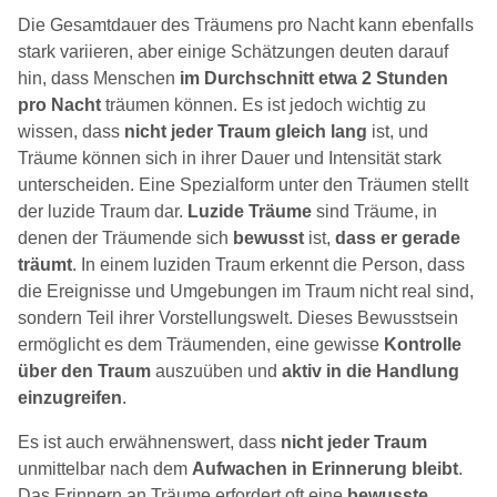
Die Gesamtdauer des Träumens pro Nacht kann ebenfalls
stark variieren, aber einige Schätzungen deuten darauf
hin, dass Menschen
im Durchschnitt etwa 2 Stunden
pro Nacht
träumen können. Es ist jedoch wichtig zu
wissen, dass
nicht jeder Traum gleich lang
ist, und
Träume können sich in ihrer Dauer und Intensität stark
unterscheiden. Eine Spezialform unter den Träumen stellt
der luzide Traum dar.
Luzide Träume
sind Träume, in
denen der Träumende sich
bewusst
ist,
dass er gerade
träumt
. In einem luziden Traum erkennt die Person, dass
die Ereignisse und Umgebungen im Traum nicht real sind,
sondern Teil ihrer Vorstellungswelt. Dieses Bewusstsein
ermöglicht es dem Träumenden, eine gewisse
Kontrolle
über den Traum
auszuüben und
aktiv in die Handlung
einzugreifen
.
Es ist auch erwähnenswert, dass
nicht jeder Traum
unmittelbar nach dem
Aufwachen in Erinnerung bleibt
.
Das Erinnern an Träume erfordert oft eine
bewusste