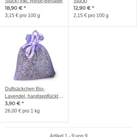
Stück) inkl. Reise-Behälter
Stück)
18,90 €
*
12,90 €
*
3,15 € pro 100 g
2,15 € pro 100 g
Duftsäckchen Bio-
Lavendel, handgepflückt,
3,90 €
*
limitiert!
26,00 € pro 1 kg
Artikel 1 - 9 von 9