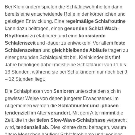
Bei Kleinkindern spielen die Schlafgewohnheiten dann
bereits eine entscheidende Rolle in der körperlichen und
geistigen Entwicklung. Eine
regelmäßige Schlafroutine
kann dazu beitragen, einen
gesunden Schlaf-Wach-
Rhythmus
zu etablieren und eine
konsistente
Schlafenszeit
und -dauer zu entwickeln. Vor allem
feste
Schlafenszeiten
und
gleichbleibende Abläufe
tragen zu
einer gesunden Schlafqualität bei. Kleinkinder bis fünf
Jahre benötigen dabei meist eine Schlafdauer von 11 bis
13 Stunden, während sie bei Schulkindern nur noch bei 9
– 12 Stunden liegt.
Die Schlafphasen von
Senioren
unterscheiden sich in
gewisser Weise von denen jüngerer Erwachsener. Im
Allgemeinen werden die
Schlafmuster und -phasen
tendenziell
im Alter
verändert
. Mit dem Alter
nimmt
die
Zeit, die in der
tiefen Slow-Wave-Schlafphase
verbracht
wird,
tendenziell ab
. Dies könnte dazu beitragen, warum
ältere Menschen häufiger Schlafprobleme und weniger