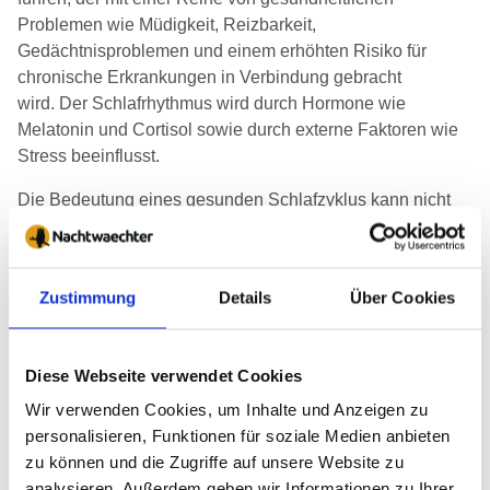
Problemen wie Müdigkeit, Reizbarkeit,
Gedächtnisproblemen und einem erhöhten Risiko für
chronische Erkrankungen in Verbindung gebracht
wird. Der Schlafrhythmus wird durch Hormone wie
Melatonin und Cortisol sowie durch externe Faktoren wie
Stress beeinflusst.
Die Bedeutung eines gesunden Schlafzyklus kann nicht
überbetont werden, und daher ist es wichtig,
Schlafhygienepraktiken zu entwickeln, die einen stabilen
und erholenden Schlaf fördern. Dazu gehören
Zustimmung
Details
Über Cookies
regelmäßige Schlafenszeiten
, ein
angenehmes
Schlafumfeld
, eine Schlafroutine durch Verwendung von
Klängen oder Musik, Düften und Licht sowie die
Diese Webseite verwendet Cookies
Vermeidung von schlafstörenden Aktivitäten
wie
Wir verwenden Cookies, um Inhalte und Anzeigen zu
übermäßigem Koffeinkonsum oder exzessivem
personalisieren, Funktionen für soziale Medien anbieten
Bildschirmgebrauch vor dem Schlafengehen. Ein tiefer
zu können und die Zugriffe auf unsere Website zu
und
regelmäßiger Schlafzyklus
ist
entscheidend für ein
analysieren. Außerdem geben wir Informationen zu Ihrer
gesundes und erfülltes Leben
.