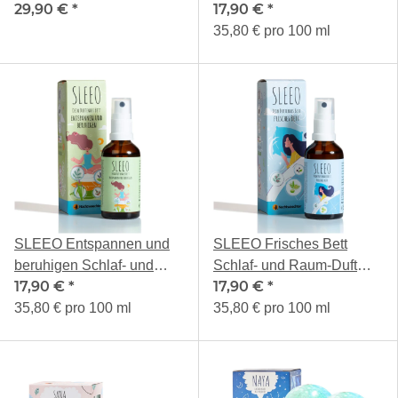
29,90 €
*
17,90 €
*
50ml
35,80 € pro 100 ml
SLEEO Entspannen und
SLEEO Frisches Bett
beruhigen Schlaf- und
Schlaf- und Raum-Duft
17,90 €
*
17,90 €
*
Raum-Duft 50ml
50ml
35,80 € pro 100 ml
35,80 € pro 100 ml