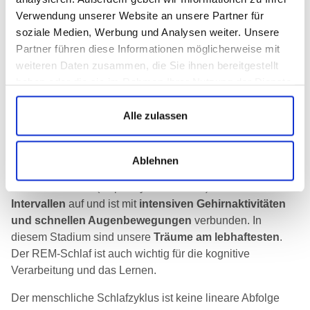
Verwendung unserer Website an unsere Partner für
Unterscheidung REM-Schlaf von Non-
soziale Medien, Werbung und Analysen weiter. Unsere
REM-Schlaf
Partner führen diese Informationen möglicherweise mit
weiteren Daten zusammen, die Sie ihnen bereitgestellt
Unser
Schlafzyklus
wird in der Regel in
zwei
haben oder die sie im Rahmen Ihrer Nutzung der Dienste
Hauptkategorien
unterteilt: den
Non-REM-Schlaf
und
gesammelt haben.
den
REM-Schlaf
. Der
Non-REM-Schlaf macht den
Alle zulassen
Großteil unseres nächtlichen Schlafs aus
und ist in die
oben genannten drei aufeinanderfolgenden Stadien
unterteilt.
Ablehnen
Der
REM-Schlaf
(Rapid Eye Movement) tritt
in kürzeren
Intervallen
auf und ist mit
intensiven Gehirnaktivitäten
und schnellen Augenbewegungen
verbunden. In
diesem Stadium sind unsere
Träume am lebhaftesten
.
Der REM-Schlaf ist auch wichtig für die kognitive
Verarbeitung und das Lernen.
Der menschliche Schlafzyklus ist keine lineare Abfolge