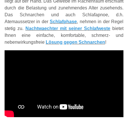
liegt auf der Hand. Das Gewebe im Rachenraum erschlafft
durch die Belastung und zunehmendes Alter zusehends.
Das Schnarchen und auch Schlafapnoe, d.h.
Atemaussetzer in der
Schlafphase
, nehmen in der Regel
stetig zu.
Nachtwaechter mit seiner Schlafweste
bietet
Ihnen eine einfache, komfortable, schmerz- und
nebenwirkungsfreie
Lösung gegen Schnarchen
!