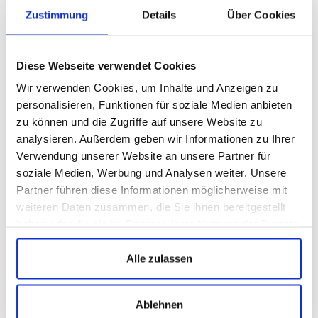
Zustimmung
Details
Über Cookies
werden. Ein zuverlässiges Antischnarchmittel ist somit
jenes, welches den Körper auf sanfte und natürliche Weise
unterstützt, nicht mehr auf dem Rücken zu schlafen.
Diese Webseite verwendet Cookies
Was hilft gegen Schnarchen?
Wir verwenden Cookies, um Inhalte und Anzeigen zu
Ein HNO-Arzt empfiehlt Patienten, die unter
personalisieren, Funktionen für soziale Medien anbieten
Schlafproblemen leiden, meist die Verwendung des
zu können und die Zugriffe auf unsere Website zu
sogenannten Nasen Spreizer, um die Atemwege während
analysieren. Außerdem geben wir Informationen zu Ihrer
des Schlafes offenzuhalten. Durch die verbesserte
Verwendung unserer Website an unsere Partner für
Belüftung der oberen Atemwege kann das lästige
soziale Medien, Werbung und Analysen weiter. Unsere
Atemgeräusch verringert werden, was zu einer
Partner führen diese Informationen möglicherweise mit
erholsameren Nachtruhe führt. Obwohl Nasenspreizer zur
weiteren Daten zusammen, die Sie ihnen bereitgestellt
Verbesserung der Atmung während des Schlafes
haben oder die sie im Rahmen Ihrer Nutzung der Dienste
beitragen können, gibt es auch einige potenzielle
gesammelt haben.
Nachteile. So ist das Hilfsmittel nicht nur sehr unbequem
Alle zulassen
im Tragekomfort, sondern kann auch zu Hautirritationen
führen und nur eine begrenzte Wirksamkeit haben.
Ablehnen