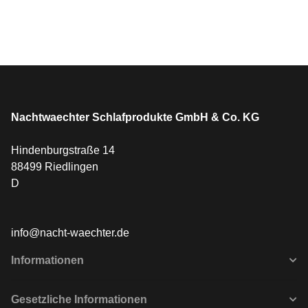
info@nacht-waechter.de
Informationen
Gesetzliche Informationen
Zahlungsarten
Vertrag widerrufen
* Alle Preise inkl. gesetzlicher USt. , zzgl.
Versand
** gilt für Lieferungen innerhalb Deutschlands, Lieferzeiten für
andere Länder entnehmen Sie bitte der Schaltfläche mit den
Versandinformationen