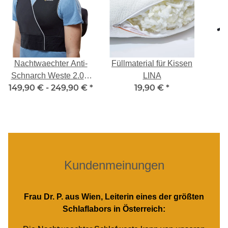
Nachtwaechter Anti-
Füllmaterial für Kissen
Schnarch Weste 2.0 +
LINA
149,90 € -
249,90 €
*
19,90 €
*
Zubehör
Kundenmeinungen
Herr H. aus Weilheim:
Meine Erfahrungen mit der Nachtwächter-Weste sind