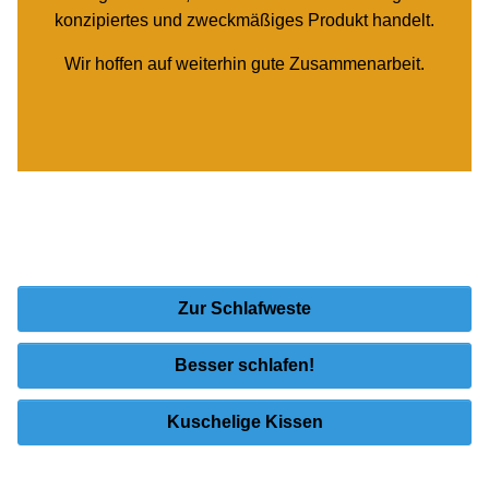
Kuschelige Kissen
Nachtwaechter Schlafprodukte GmbH & Co. KG
Hindenburgstraße 14
88499 Riedlingen
D