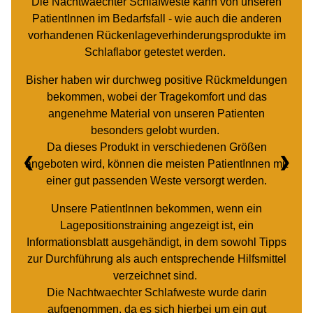
gut. In Kombination mit einer Protrusionsschiene ist
meine Schlafapnoe (mittleren Grades) weitgehend
behoben, worüber ich sehr froh bin.
❮
❯
Die Weste sitzt gut und sieht besser aus als Modelle
der Konkurrenz. Das ständige Schlafen in
Seitenlage, vor allem das nächtliche Umdrehen, sind
gewöhnungsbedürftig.
Aber das nehme ich gerne in Kauf.
Zur Schlafweste
Besser schlafen!